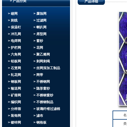
> 产品分类
产品详细
> 碰网
> 腐蚀网
> 刺线
> 过滤网
> 保温钉
> 喇叭网
> 冲孔网
> 席型网
> 电焊网
> 窗纱
> 护栏网
> 花网
> 六角网
> 聚乙烯网
> 铝板网
> 刺网刺绳
> 石笼网
> 丝网深加工制品
> 轧花网
> 网带
> 钢板网
> 不锈钢网
> 输送网
> 隐形窗纱
> 矿筛网
> 不锈钢窗纱
> 编织网
> 不锈钢制品
> 分样筛
> 玻璃纤维过滤棉
名
> 装饰网
> 滤布
> 镀锌网
> 钢格板
类