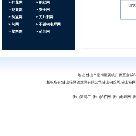
> 拧花网
> 铜丝网
浏览
> 尼龙网
> 安全网
> 防盗网
> 刀片刺网
> 勾网
> 不锈钢电焊网
> 塑料网
> 荷兰网
地址:佛山市南海区黄岐广佛五金城888座6
版权所有:
佛山筛网铁丝网有限公司
佛山钢丝网,佛山筛网
链接:
佛山复印机出租
|
肇庆复印机租赁
|
佛山贷款
|
佛山复印机出租
|
清远复印机出租
屏
|
佛山开锁公司
|
佛山开锁
|
办公屏风厂家
|
佛山筛网厂
|
佛山护栏网
|
佛山电焊网
|