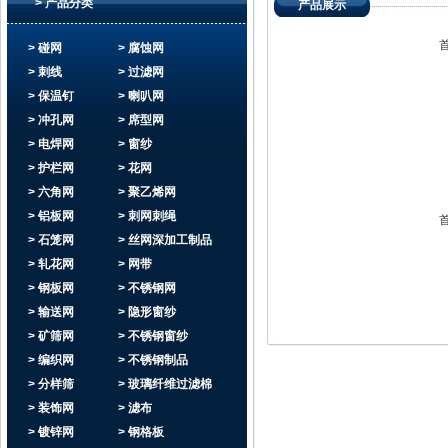
> 产品分类
产品展示
> 碰网
> 腐蚀网
> 刺线
> 过滤网
> 保温钉
> 喇叭网
> 冲孔网
> 席型网
> 电焊网
> 窗纱
> 护栏网
> 花网
> 六角网
> 聚乙烯网
> 铝板网
> 刺网刺绳
> 石笼网
> 丝网深加工制品
> 轧花网
> 网带
> 钢板网
> 不锈钢网
> 输送网
> 隐形窗纱
> 矿筛网
> 不锈钢窗纱
> 编织网
> 不锈钢制品
> 分样筛
> 玻璃纤维过滤棉
> 装饰网
> 滤布
> 镀锌网
> 钢格板