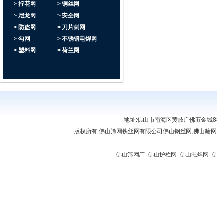
> 拧花网
> 铜丝网
> 尼龙网
> 安全网
> 防盗网
> 刀片刺网
> 勾网
> 不锈钢电焊网
> 塑料网
> 荷兰网
地址:佛山市南海区黄岐广佛五金城888座6
版权所有:
佛山筛网铁丝网有限公司
佛山钢丝网,佛山筛网
链接:
佛山复印机出租
|
肇庆复印机租赁
|
佛山贷款
|
佛山复印机出租
|
清远复印机出租
屏
|
佛山开锁公司
|
佛山开锁
|
办公屏风厂家
|
佛山筛网厂
|
佛山护栏网
|
佛山电焊网
|