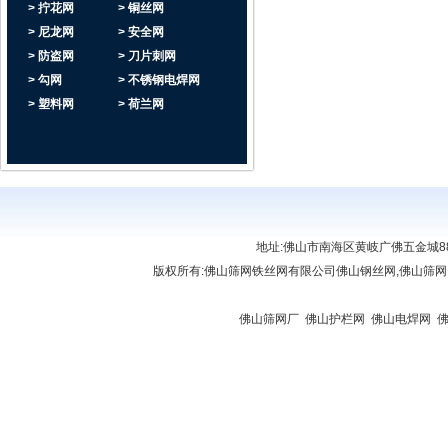
> 拧花网
> 铜丝网
> 尼龙网
> 安全网
> 防盗网
> 刀片刺网
> 勾网
> 不锈钢电焊网
> 塑料网
> 荷兰网
地址:佛山市南海区黄岐广佛五金城888座6
版权所有:
佛山筛网铁丝网有限公司
佛山钢丝网,佛山筛网
链接:
佛山复印机出租
|
肇庆复印机租赁
|
佛山贷款
|
佛山复印机出租
|
清远复印机出租
屏
|
佛山开锁公司
|
佛山开锁
|
办公屏风厂家
|
佛山筛网厂
|
佛山护栏网
|
佛山电焊网
|