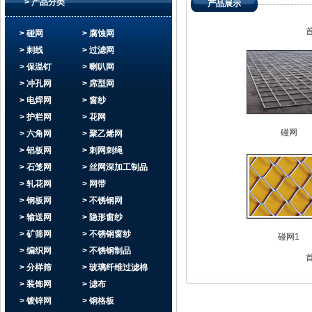
> 产品分类
产品展示
> 碰网
> 腐蚀网
> 刺线
> 过滤网
> 保温钉
> 喇叭网
> 冲孔网
> 席型网
> 电焊网
> 窗纱
> 护栏网
> 花网
碰网
> 六角网
> 聚乙烯网
> 铝板网
> 刺网刺绳
> 石笼网
> 丝网深加工制品
> 轧花网
> 网带
> 钢板网
> 不锈钢网
> 输送网
> 隐形窗纱
> 矿筛网
> 不锈钢窗纱
碰网1
> 编织网
> 不锈钢制品
> 分样筛
> 玻璃纤维过滤棉
> 装饰网
> 滤布
> 镀锌网
> 钢格板