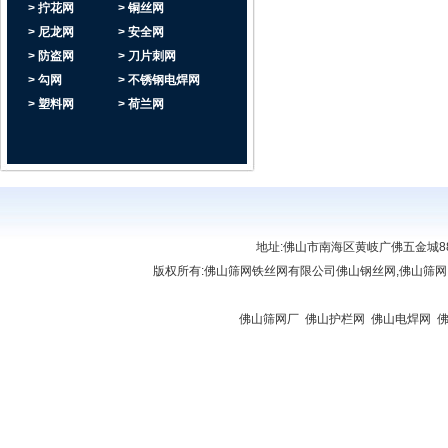
> 拧花网
> 铜丝网
> 尼龙网
> 安全网
> 防盗网
> 刀片刺网
> 勾网
> 不锈钢电焊网
> 塑料网
> 荷兰网
地址:佛山市南海区黄岐广佛五金城888座6
版权所有:
佛山筛网铁丝网有限公司
佛山钢丝网,佛山筛网
链接:
佛山复印机出租
|
肇庆复印机租赁
|
佛山贷款
|
佛山复印机出租
|
清远复印机出租
屏
|
佛山开锁公司
|
佛山开锁
|
办公屏风厂家
|
佛山筛网厂
|
佛山护栏网
|
佛山电焊网
|