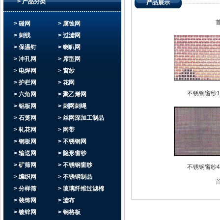
> 产品分类
产品展示
> 碰网
> 腐蚀网
> 刺线
> 过滤网
> 保温钉
> 喇叭网
> 冲孔网
> 席型网
> 电焊网
> 窗纱
> 护栏网
> 花网
不锈钢窗纱1
> 六角网
> 聚乙烯网
> 铝板网
> 刺网刺绳
> 石笼网
> 丝网深加工制品
> 轧花网
> 网带
> 钢板网
> 不锈钢网
> 输送网
> 隐形窗纱
> 矿筛网
> 不锈钢窗纱
不锈钢窗纱4
> 编织网
> 不锈钢制品
> 分样筛
> 玻璃纤维过滤棉
> 装饰网
> 滤布
> 镀锌网
> 钢格板